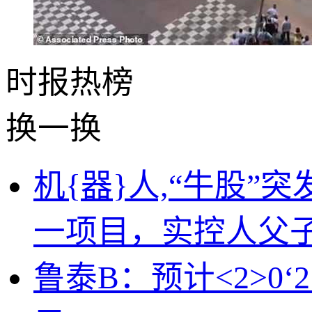
时报
热榜
换一换
机{器}人,“牛股
一项目，实控人父子
鲁泰B：预计<2>0‘