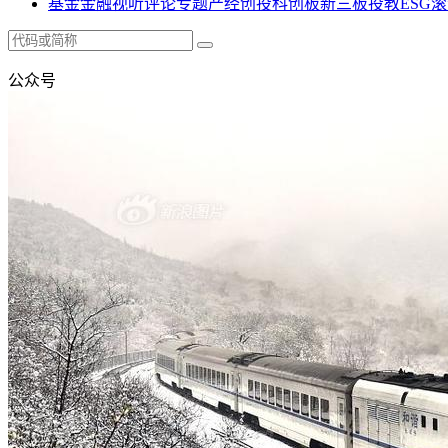
基金
金融
视听
评论
专题
产经
创投
科创板
新三板
投教
ESG
滚
公众号