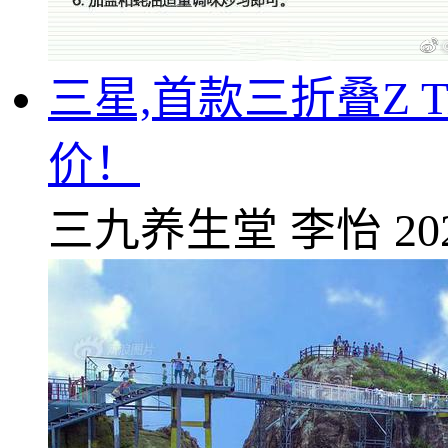
三星,首款三折叠Z Tr
价！
三九养生堂
李怡
20