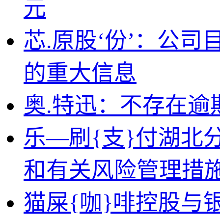
元
芯.原股‘份’：公
的重大信息
奥.特迅：不存在逾
乐—刷{支}付湖北
和有关风险管理措
猫屎{咖}啡控股与