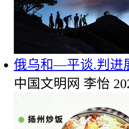
俄乌和—平谈.判进
中国文明网
李怡
20