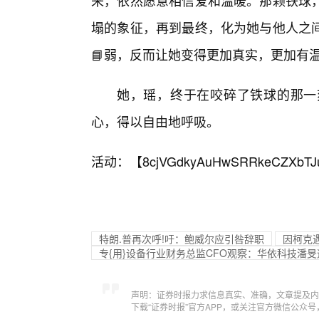
来，依然愿意相信爱和温暖。那颗铁球
塌的象征，再到最终，化为她与他人之
📘弱，反而让她变得更加真实，更加有
她，瑶，终于在咬碎了铁球的那一
心，得以自由地呼吸。
活动：【
8cjVGdkyAuHwSRRkeCZXbTJ
特朗.普再次呼!吁：鲍威尔应引咎辞职
因柯克遇
专{用}设备行业财务总监CFO观察：华依科技潘旻违
声明：证券时报力求信息真实、准确，文章提及内
下载“证券时报”官方APP，或关注官方微信公众