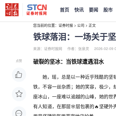
首页
快讯
要闻
股市
您当前的位置：
证券时报
>
公司
>
正文
铁球落泪：一场关于坚
来源：证券时报网
作者：张泉灵
2026-02-09 
破裂的坚冰：当铁球遭遇泪水
点赞
她，瑶，总是以一种近乎残酷的坚
铁，不容一丝杂质；她的笑容，极少，
座冰山，一座难以逾越的山峰，她的世
有人知道，在那层🌸层包裹的🔥坚硬