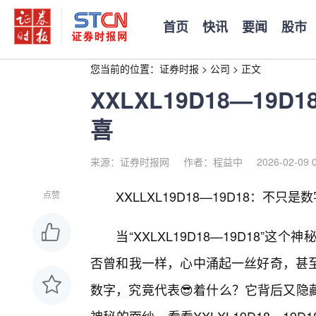
首页
快讯
要闻
股市
您当前的位置：
证券时报
>
公司
>
正文
XXLXL19D18—1
喜
来源：证券时报网
作者：程益中
2026-02-09 
XXLLXL19D18—19D18：不
点赞
当“XXLXL19D18—19D18
否曾和我一样，心中涌起一丝好奇，甚
数字，究竟代表😎着什么？它背后又隐