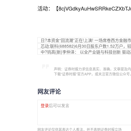
活动：【
8cjVGdkyAuHwSRRkeCZXbTJ
日?本资金“回流潮”正在!上演! 一场席卷西方金融
芯动:联科(688582)6月30日股东户数1.52万户，
中?钨高{新}李仲泽： 以全产业链与科技创新 驱
声明：证券时报力求信息真实、准确，文章提及内
下载“证券时报”官方APP，或关注官方微信公众
网友评论
登录
后可以发言
网友评论仅供其表达个人看法，并不表明证券时报立场